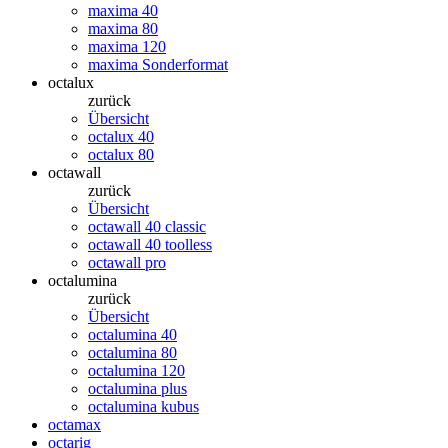
maxima 40
maxima 80
maxima 120
maxima Sonderformat
octalux
zurück
Übersicht
octalux 40
octalux 80
octawall
zurück
Übersicht
octawall 40 classic
octawall 40 toolless
octawall pro
octalumina
zurück
Übersicht
octalumina 40
octalumina 80
octalumina 120
octalumina plus
octalumina kubus
octamax
octarig