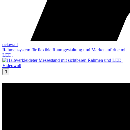
octawall
Rahmensystem für flexible Raumgestaltung und Markenauftritte mit
LED.
