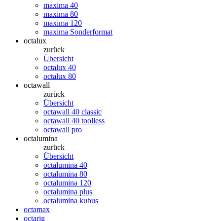
maxima 40
maxima 80
maxima 120
maxima Sonderformat
octalux
zurück
Übersicht
octalux 40
octalux 80
octawall
zurück
Übersicht
octawall 40 classic
octawall 40 toolless
octawall pro
octalumina
zurück
Übersicht
octalumina 40
octalumina 80
octalumina 120
octalumina plus
octalumina kubus
octamax
octarig