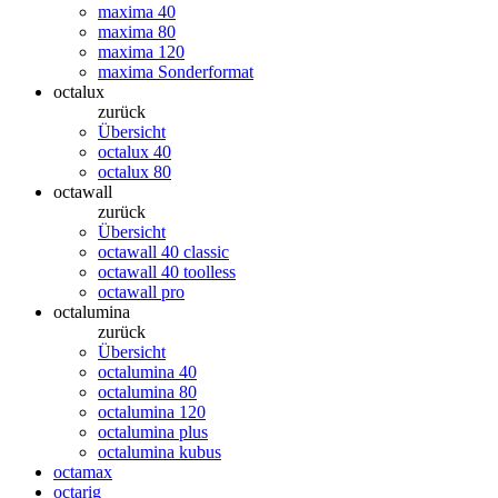
maxima 40
maxima 80
maxima 120
maxima Sonderformat
octalux
zurück
Übersicht
octalux 40
octalux 80
octawall
zurück
Übersicht
octawall 40 classic
octawall 40 toolless
octawall pro
octalumina
zurück
Übersicht
octalumina 40
octalumina 80
octalumina 120
octalumina plus
octalumina kubus
octamax
octarig