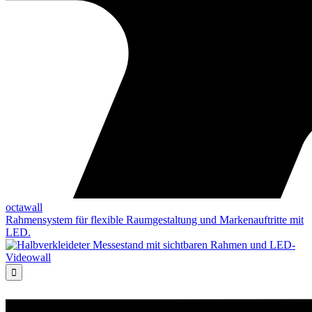
octawall
Rahmensystem für flexible Raumgestaltung und Markenauftritte mit
LED.
