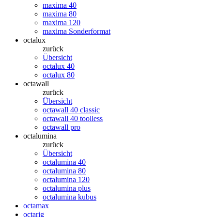
maxima 40
maxima 80
maxima 120
maxima Sonderformat
octalux
zurück
Übersicht
octalux 40
octalux 80
octawall
zurück
Übersicht
octawall 40 classic
octawall 40 toolless
octawall pro
octalumina
zurück
Übersicht
octalumina 40
octalumina 80
octalumina 120
octalumina plus
octalumina kubus
octamax
octarig