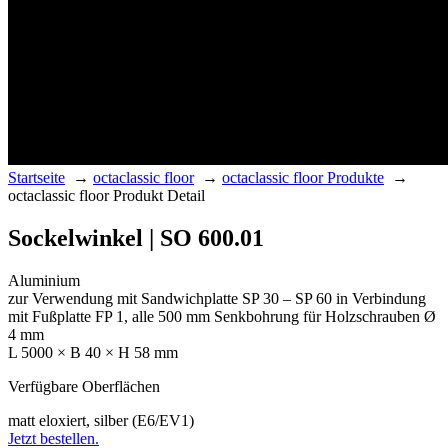
Startseite
→
octaclassic floor
→
octaclassic floor Produkte
→
octaclassic floor Produkt Detail
Sockelwinkel | SO 600.01
Aluminium
zur Verwendung mit Sandwichplatte SP 30 – SP 60 in Verbindung
mit Fußplatte FP 1, alle 500 mm Senkbohrung für Holzschrauben Ø
4 mm
L 5000 × B 40 × H 58 mm
Verfügbare Oberflächen
matt eloxiert, silber (E6/EV1)
Jetzt bestellen.