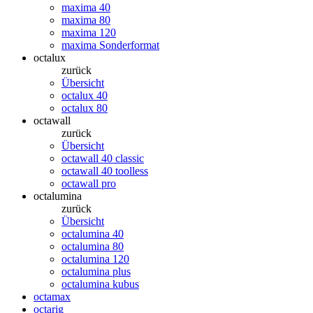
maxima 40
maxima 80
maxima 120
maxima Sonderformat
octalux
zurück
Übersicht
octalux 40
octalux 80
octawall
zurück
Übersicht
octawall 40 classic
octawall 40 toolless
octawall pro
octalumina
zurück
Übersicht
octalumina 40
octalumina 80
octalumina 120
octalumina plus
octalumina kubus
octamax
octarig