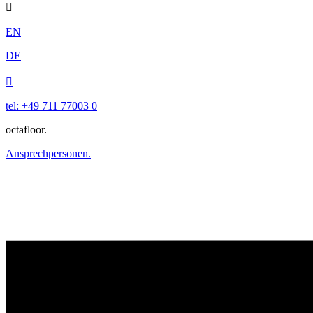

EN
DE

tel: +49 711 77003 0
octafloor.
Ansprechpersonen.