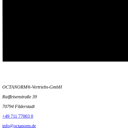
OCTANORM®-Vertriebs-GmbH
Raiffeisenstraße 39
70794 Filderstadt
+49 711 77003 0
info@octanorm.de