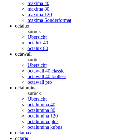
maxima 40
maxima 80
maxima 120
maxima Sonderformat
octalux
zurück
Übersicht
octalux 40
octalux 80
octawall
zurück
Übersicht
octawall 40 classic
octawall 40 toolless
octawall pro
octalumina
zurück
Übersicht
octalumina 40
octalumina 80
octalumina 120
octalumina plus
octalumina kubus
octamax
octarig