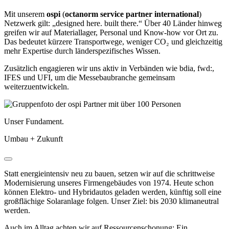
Mit unserem
ospi
(
octanorm service partner international
)
Netzwerk gilt: „designed here. built there.“ Über 40 Länder hinweg
greifen wir auf Materiallager, Personal und Know-how vor Ort zu.
Das bedeutet kürzere Transportwege, weniger CO₂ und gleichzeitig
mehr Expertise durch länderspezifisches Wissen.
Zusätzlich engagieren wir uns aktiv in Verbänden wie bdia, fwd:,
IFES und UFI, um die Messebaubranche gemeinsam
weiterzuentwickeln.
Unser Fundament.
Umbau + Zukunft
Statt energieintensiv neu zu bauen, setzen wir auf die schrittweise
Modernisierung unseres Firmengebäudes von 1974. Heute schon
können Elektro- und Hybridautos geladen werden, künftig soll eine
großflächige Solaranlage folgen. Unser Ziel: bis 2030 klimaneutral
werden.
Auch im Alltag achten wir auf Ressourcenschonung: Ein