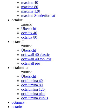
maxima 40
maxima 80
maxima 120
maxima Sonderformat
octalux
zurück
Übersicht
octalux 40
octalux 80
octawall
zurück
Übersicht
octawall 40 classic
octawall 40 toolless
octawall pro
octalumina
zurück
Übersicht
octalumina 40
octalumina 80
octalumina 120
octalumina plus
octalumina kubus
octamax
octarig