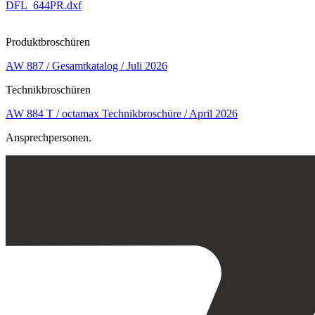
DFL_644PR.dxf
Produktbroschüren
AW 887 / Gesamtkatalog / Juli 2026
Technikbroschüren
AW 884 T / octamax Technikbroschüre / April 2026
Ansprechpersonen.