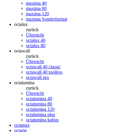
maxima 40
maxima 80
maxima 120
maxima Sonderformat
octalux
zurück
Übersicht
octalux 40
octalux 80
octawall
zurück
Übersicht
octawall 40 classic
octawall 40 toolless
octawall pro
octalumina
zurück
Übersicht
octalumina 40
octalumina 80
octalumina 120
octalumina plus
octalumina kubus
octamax
octarig