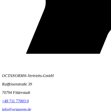
OCTANORM®-Vertriebs-GmbH
Raiffeisenstraße 39
70794 Filderstadt
+49 711 77003 0
info@octanorm.de